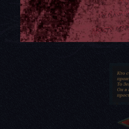
Кто с
произ
То Зе
Он в 
прост