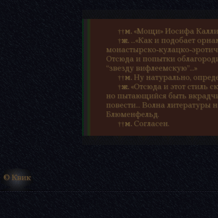
«Мощи» Иосифа Калли
††М.
...«Как и подобает орн
†Ж.
монастырско‑кулацко‑эротиче
Отсюда и попытки облагород
“звезду вифлеемскую”...»
Ну натурально, опред
††М.
«Отсюда и этот стиль с
†Ж.
но пытающийся быть вкрадчи
повести... Волна литературы
Блюменфельд.
Согласен.
††М.
© Квик