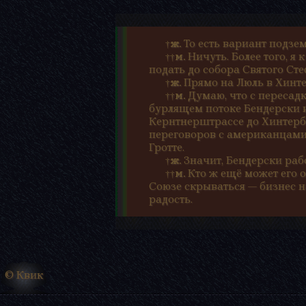
То есть вариант подзем
†Ж.
Ничуть. Более того, я
††М.
подать до собора Святого Сте
Прямо на Люль в Хинт
†Ж.
Думаю, что с пересадк
††М.
бурлящем потоке Бендерски и
Кернтнерштрассе до Хинтербр
переговоров с американцами
Гротте.
Значит, Бендерски раб
†Ж.
Кто ж ещё может его 
††М.
Союзе скрываться — бизнес н
радость.
© Квик